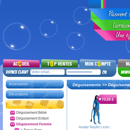
Accessoires
Déguisements
>>
Déguiseme
Décorations
70,00 €
Déguisements
Déguisement Bébé
Déguisement Enfant
Déguisement Femme
Avatar Neytiri Licen…