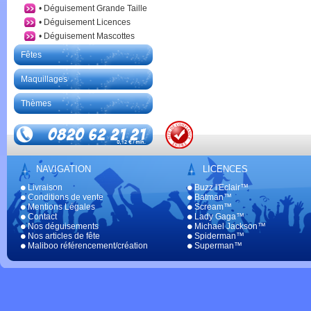
• Déguisement Grande Taille
• Déguisement Licences
• Déguisement Mascottes
Fêtes
Maquillages
Thèmes
NAVIGATION
LICENCES
Livraison
Buzz l'Eclair™
Conditions de vente
Batman™
Mentions Légales
Scream™
Contact
Lady Gaga™
Nos déguisements
Michael Jackson™
Nos articles de fête
Spiderman™
Maliboo référencement/création
Superman™