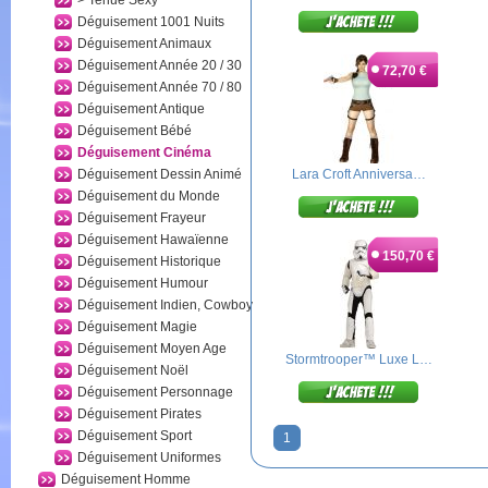
> Tenue Sexy
Déguisement 1001 Nuits
Déguisement Animaux
Déguisement Année 20 / 30
72,70 €
Déguisement Année 70 / 80
Déguisement Antique
Déguisement Bébé
Déguisement Cinéma
Déguisement Dessin Animé
Lara Croft Anniversa…
Déguisement du Monde
Déguisement Frayeur
Déguisement Hawaïenne
150,70 €
Déguisement Historique
Déguisement Humour
Déguisement Indien, Cowboy
Déguisement Magie
Déguisement Moyen Age
Stormtrooper™ Luxe L…
Déguisement Noël
Déguisement Personnage
Déguisement Pirates
Déguisement Sport
1
Déguisement Uniformes
Déguisement Homme