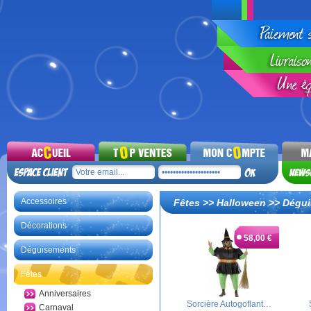
Accessoires
Fêtes
>>
Halloween
>>
Dégui
Décorations
58,00 €
Déguisements
Fêtes
Anniversaires
Sorcière Autogoflant…
Carnaval