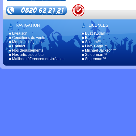
NAVIGATION
LICENCES
Livraison
Buzz l'Eclair™
Conditions de vente
Batman™
Mentions Légales
Scream™
Contact
Lady Gaga™
Nos déguisements
Michael Jackson™
Nos articles de fête
Spiderman™
Maliboo référencement/création
Superman™