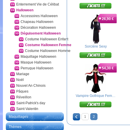
Enterrement Vie de Célibat
Halloween
Accessoires Halloween
26,90 €
Chapeau Halloween
Décoration Halloween
Déguisement Halloween
Costume Halloween Enfant
Costume Halloween Femme
Sorcière Sexy
Costume Halloween Homme
Maquillage Halloween
Masque Halloween
Perruque Halloween
54,30 €
Mariage
Noël
Nouvel An Chinois
Pâques
Vampire Gothique Fem…
Réveillon
Saint-Patrick's day
Saint-Valentin
Maquillages
1
2
Thèmes