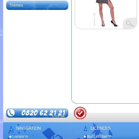
Thèmes
NAVIGATION
LICENCES
Livraison
Buzz l'Eclair™