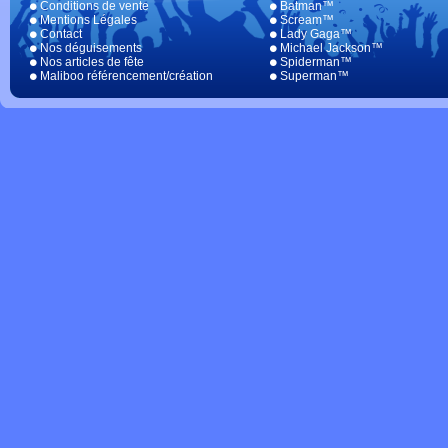
Conditions de vente
Batman™
Mentions Légales
Scream™
Contact
Lady Gaga™
Nos déguisements
Michael Jackson™
Nos articles de fête
Spiderman™
Maliboo référencement/création
Superman™