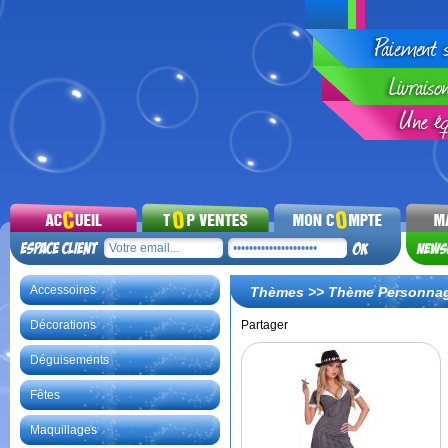
Accessoires
Thèmes
>>
Thème Personna
Décorations
Partager
Déguisements
Fêtes
Maquillages