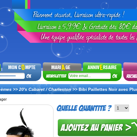
hèmes
>>
20's Cabaret / Charleston
>>
Bibi Paillettes Noir avec Pl
ager