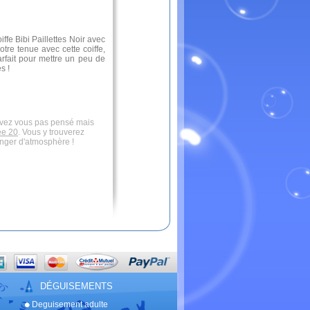
ffe Bibi Paillettes Noir avec
tre tenue avec cette coiffe,
arfait pour mettre un peu de
es !
 avez vous pas pensé mais
e 20
. Vous y trouverez
anger d'atmosphère !
DÉGUISEMENTS
Deguisement adulte