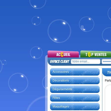
Accessoires
T
Décorations
Part
Déguisements
Fêtes
Maquillages