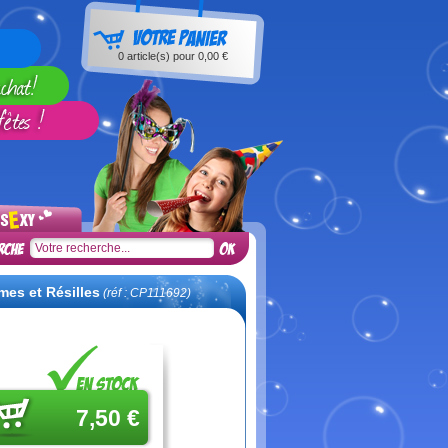
0
article(s) pour
0,00 €
umes et Résilles
(réf : CP111692)
7,50 €