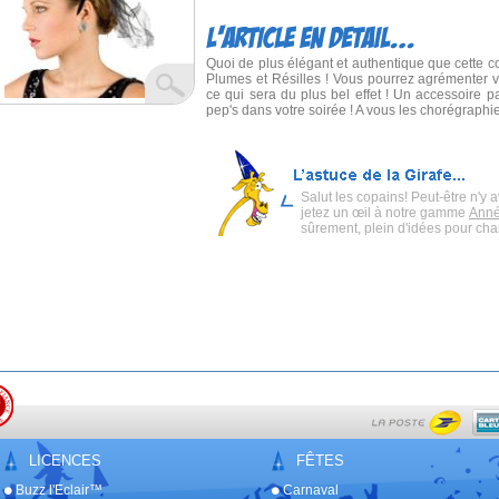
Quoi de plus élégant et authentique que cette coi
Plumes et Résilles ! Vous pourrez agrémenter vo
ce qui sera du plus bel effet ! Un accessoire p
pep's dans votre soirée ! A vous les chorégraphi
Salut les copains! Peut-être n'y
jetez un
œil
à notre gamme
Anné
sûrement, plein d'idées pour ch
LICENCES
FÊTES
Buzz l'Eclair™
Carnaval